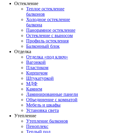
Остекление
Теплое остекление
балконов
Холодное остекление
балкона
Панорамное остекление
Остекление с выносом
Профиль остекления
Балконный блок
Отделка
Отделка «под ключ»
Вагонкой
Пластиком
Кирпичом
Штукатуркой
МДФ
Камнем
Ламинированные панели
Объединение с комнатой
Мебель и шкафы
Установка света
Утепление
Утепление балконов
Пеноплекс
Теплый пол