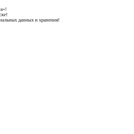
а»!
ске!
ональных данных и хранения!