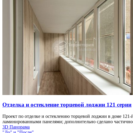
Отделка и остекление торцевой лоджии 121 серии
Проект по отделке и остеклению торцевой лоджии в доме 121-
ламинированными панелями; дополнительно сделано частичное у
3D Панорама
"До" и "После"