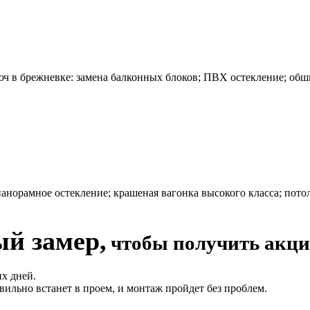
ч в брежневке: замена балконных блоков; ПВХ остекление; обш
норамное остекление; крашеная вагонка высокого класса; потол
ый замер,
чтобы получить акци
х дней.
ильно встанет в проем, и монтаж пройдет без проблем.